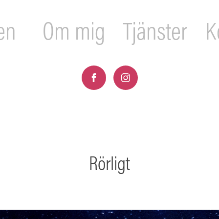
en
Om mig
Tjänster
K
Rörligt