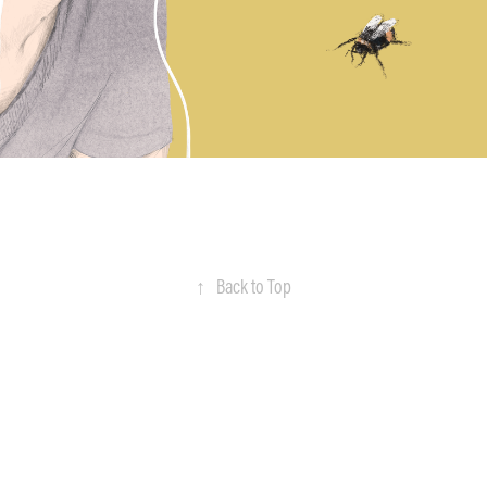
↑
Back to Top