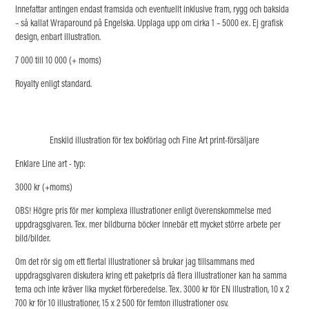
Innefattar antingen endast framsida och eventuellt inklusive fram, rygg och baksida
– så kallat Wraparound på Engelska.
Upplaga upp om cirka 1 – 5000 ex. Ej grafisk
design, enbart illustration.
7 000 till 10 000 (+ moms)
Royalty enligt standard.
Enskild illustration för tex bokförlag och Fine Art print-försäljare
Enklare Line art - typ:
3000 kr (+moms)
OBS! Högre pris för mer komplexa illustrationer enligt överenskommelse med
uppdragsgivaren. Tex. mer bildburna böcker innebär ett mycket större arbete per
bild/bilder.
Om det rör sig om ett flertal illustrationer så brukar jag tillsammans med
uppdragsgivaren diskutera kring ett paketpris då flera illustrationer kan ha samma
tema och inte kräver lika mycket förberedelse. Tex. 3000 kr för EN illustration, 10 x 2
700 kr för 10 illustrationer, 15 x 2 500 för femton illustrationer osv.