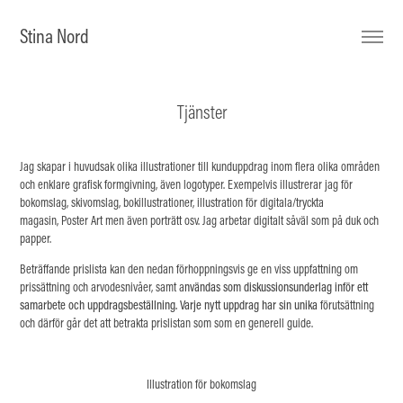
Stina Nord
Tjänster
Jag skapar i huvudsak olika illustrationer till kunduppdrag inom flera olika områden
och enklare grafisk formgivning, även logotyper. Exempelvis illustrerar jag för
bokomslag, skivomslag,
bokillustrationer, illustration för digitala/tryckta
magasin, Poster Art men även porträtt osv.
Jag arbetar digitalt såväl som på duk och
papper.
Beträffande prislista kan den nedan förhoppningsvis ge en viss uppfattning om
prissättning och arvodesnivåer, samt a
nvändas som diskussionsunderlag inför ett
samarbete och uppdragsbeställning. Varje nytt uppdrag har sin unika
förutsä
ttning
och därför går det att betrakta
pr
islistan som som en generell guide.
Illustration för bokomslag