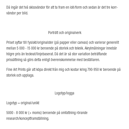
Då ingår det två skissvändor för att ta fram en idé/form och sedan är det tre korr-
vändor per bild.
Porträtt och originalverk
Priset syftar till fysiskt/originalster (på papper eller canvas) och varierar generellt
mellan 5 000 - 15 000 kr beroende på storlek och teknik. Akrylmålningar innebär
högre pris än tecknat/linjebaserat. Då det är så stor variation beträffande
prissättning så görs detta enligt överenskommelse med beställaren.
Fine Art Prints går att köpa direkt från mig och kostar kring 790-950 kr beroende på
storlek och upplaga.
Logotyp/logga
Logotyp = original/unikt
5000 - 8 000 kr (+ moms) beroende på omfattning rörande
research/konceptframställning.