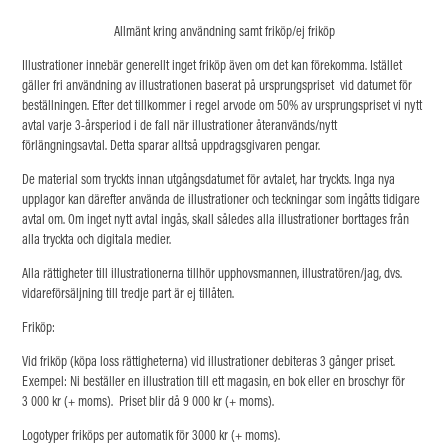
Allmänt kring användning samt friköp/ej friköp
Illustrationer innebär generellt inget friköp även om det kan förekomma. Istället
gäller fri användning av illustrationen
baserat på ursprungspriset vid datumet för
beställningen. Efter det tillkommer i regel arvode om 50% av ursprungspriset vi nytt
avtal varje 3-årsperiod i de fall när illustrationer återanvänds/nytt
förlängningsavtal.
Detta sparar alltså uppdragsgivaren pengar.
De material som tryckts innan utgångsdatumet för avtalet, har tryckts. Inga nya
upplagor kan därefter använda de illustrationer och teckningar som ingåtts tidigare
avtal om. Om inget nytt avtal ingås, skall således alla illustrationer borttages från
alla tryckta och digitala medier. ​​​​​​
Alla rättigheter till illustrationerna tillhör upphovsmannen, illustratören/jag, dvs.
vidareförsäljning till tredje part är ej tillåten.
Friköp:
Vid friköp (köpa loss rättigheterna) vid illustrationer debiteras 3 gånger priset.
Exempel: Ni beställer en illustration till ett magasin, en bok eller en broschyr för
3 000 kr (+ moms). Priset blir då 9 000 kr (+ moms).
Logotyper friköps per automatik för 3000 kr (+ moms).