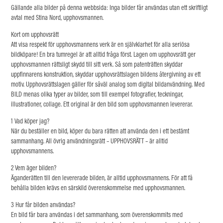
Gällande alla bilder på denna webbsida: Inga bilder får användas utan ett skriftligt
avtal med Stina Nord, upphovsmannen.
Kort om upphovsrätt
Att visa respekt för upphovsmannens verk är en självklarhet för alla seriösa
bildköpare! En bra tumregel är att alltid fråga först. Lagen om upphovsrätt ger
upphovsmannen rättsligt skydd till sitt verk. Så som patenträtten skyddar
uppfinnarens konstruktion, skyddar upphovsrättslagen bildens återgivning av ett
motiv. Upphovsrättslagen gäller för såväl analog som digital bildanvändning. Med
BILD menas olika typer av bilder, som till exempel fotografier, teckningar,
illustrationer, collage. Ett original är den bild som upphovsmannen levererar.
1 Vad köper jag?
När du beställer en bild, köper du bara rätten att använda den i ett bestämt
sammanhang. All övrig användningsrätt – UPPHOVSRÄTT – är alltid
upphovsmannens.
2 Vem äger bilden?
Äganderätten till den levererade bilden, är alltid upphovsmannens. För att få
behålla bilden krävs en särskild överenskommelse med upphovsmannen.
3 Hur får bilden användas?
En bild får bara användas i det sammanhang, som överenskommits med