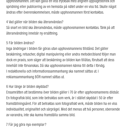
upphovsmannen. Det kan gälla en viss trycksak med angiven upplagestorlek och
spridning eller publicering av en hemsida på nätet under en viss tid. Skulle något
ändras efter överenskommelsen, måste upphovsmannen först kontaktas.
4 Vad g
äller när bilden ska återanvändas?
Så snart en bild ska återanvändas, måste upphovsmannen kontaktas. Tänk på att
återanvändning innebär ny ersättning.
5 Får bilden ändras?
Inga ändringar i bilden får göras utan upphovsmannens tillstånd. Det gäller
beskärning, retuscher, digital manipulering eller andra metoder.Ibland följer man
dock en praxis, som säger att beskärning av bilden kan tillåtas, förutsatt att dess
innehåll inte förvanskas. Då ska upphovsmannen känna till detta i förväg.
I redaktionella och informationssammanhang ska namnet sättas ut. I
reklamsammanhang BÖR namnet sättas ut.
6 Hur länge är bilden skyddad?
Ensamrätten att bestämma över bilden gäller i 70 år efter upphovsmannens dödsår.
En fotografisk bild, som inte betraktas som verk, är i stället skyddat i 50 år efter
framställningsåret. För att betraktas som fotografiskt verk, måste bilden ha en viss
individualitet, originalitet och särprägel. Med det menas att två personer, oberoende
av varandra, inte ska kunna framställa samma bild.
7 Får jag göra nya exemplar?