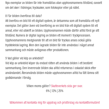
Nya exemplar av bilden får inte framställas utan upphovsmannens tillstånd, oavsett
om det sker i tidningar, trycksaker, som
fotokopior eller på nätet.
8 Får bilden överföras till data?
Att överföra en bild till ett digitalt system, är detsamma som att framställa ett nytt
exemplar. Det gäller även vid överföring av en bild från ett digitalt system till ett
annat, eller vid utskrift av bilden. Upphovsmannen måste därför alltid först ge sitt
tillstånd. Numera är digital lagring av bilden ett moment i tryckprocessen.
Upphovsmannens medgivande till att en bild får tryckas anses också gälla
tryckteknisk lagring. Men den lagrade bilden får inte användas i något annat
sammanhang och måste avlägsnas efter produktionen.
9 Vad gäller vid köp av arkivbild?
Vid köp av arkivbild köper du endast rätten att använda bilden i ett bestämt
sammanhang. Den levererade bilden ska alltid returneras i oskadat skick efter
användandet. Återanvänds bilden måste upphovsmannen alltid ha fått lämna sitt
godkännande i förväg.
Vilken moms gäller?
Skatteverkets sida ger svar.
6%
|
12%
|
25%
Välkommen att kontakta mig för uppdrag och prisförslag via kontaktformuläret